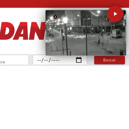
Buscar
bra