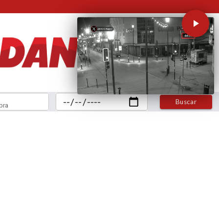
Buscar
bra