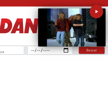
Buscar
bra