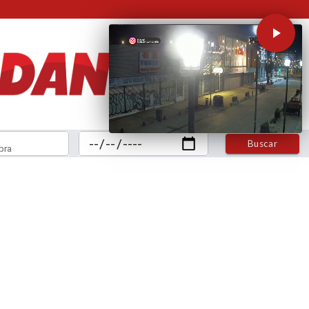
Buscar
bra