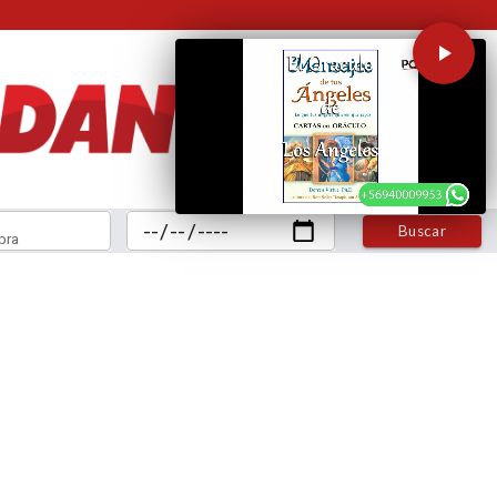
Buscar
bra