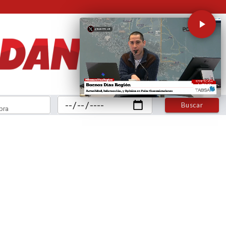
Buscar
bra