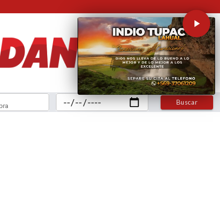
Buscar
bra