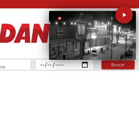
Buscar
bra