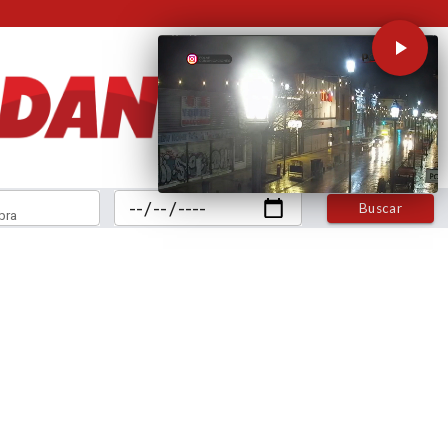
Buscar
bra