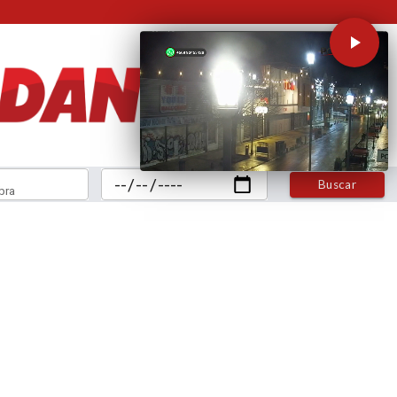
Buscar
bra