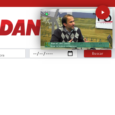
Buscar
bra