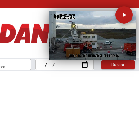
Buscar
bra