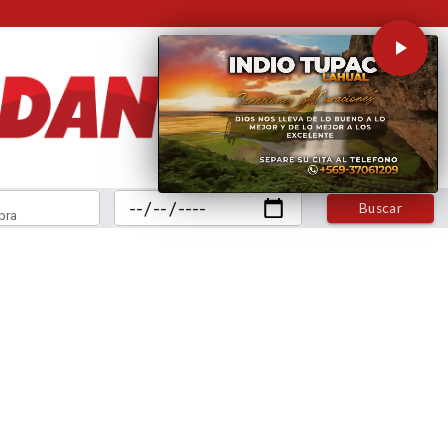
Buscar
bra