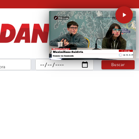
Buscar
bra