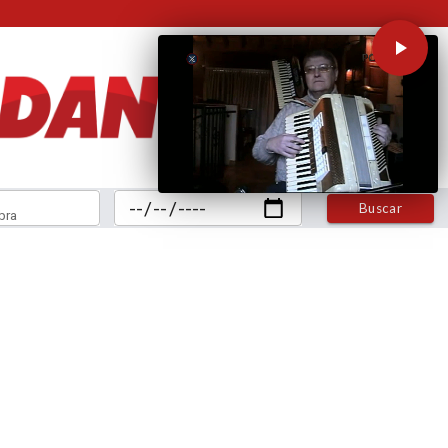
Buscar
bra