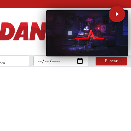
Buscar
bra