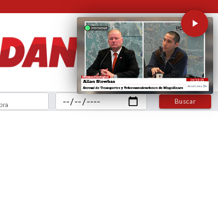
Buscar
bra