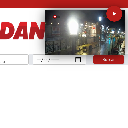
Buscar
bra