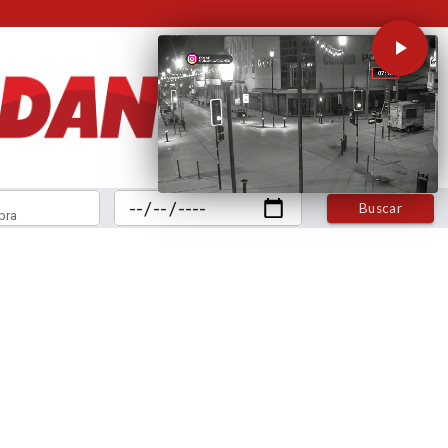
Buscar
bra