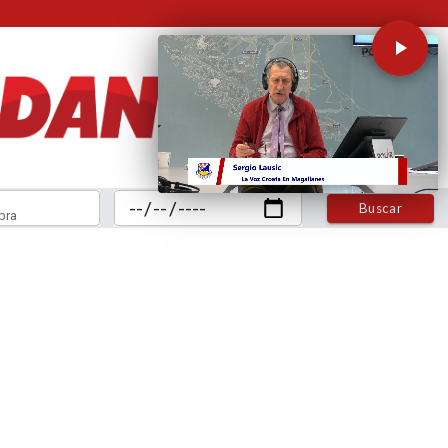
Buscar
bra