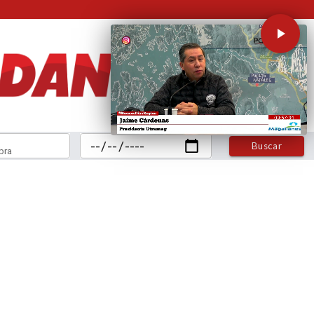
Buscar
bra