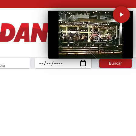
Buscar
bra