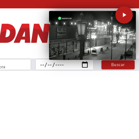
Buscar
bra