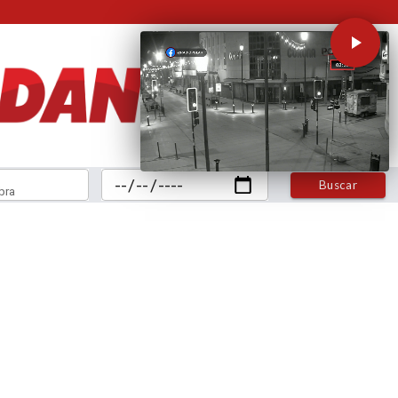
Buscar
bra