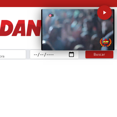
Buscar
bra