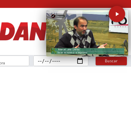
Buscar
bra