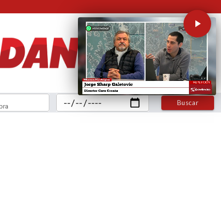
Buscar
bra