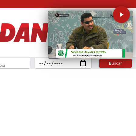
Buscar
bra