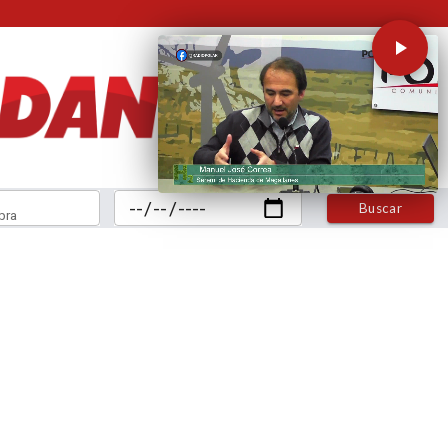
Buscar
bra