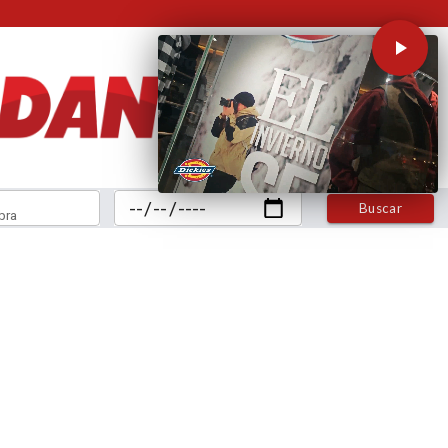
Buscar
bra