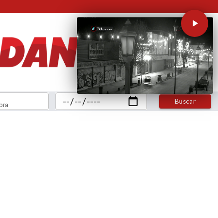
Buscar
bra