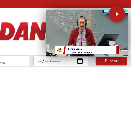
Buscar
bra