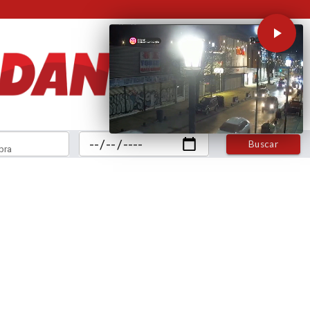
Buscar
bra