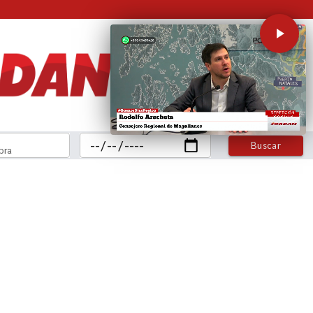
Buscar
bra