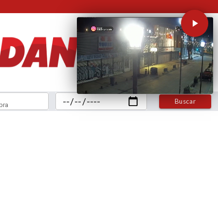
Buscar
bra