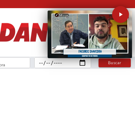
Buscar
bra