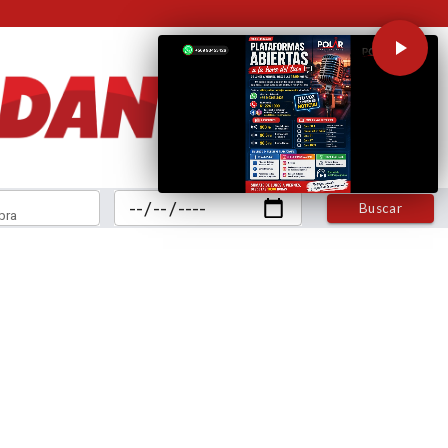
Buscar
bra