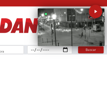
Buscar
bra