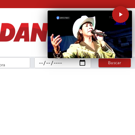
Buscar
bra