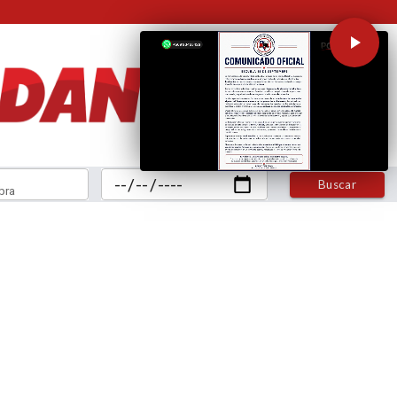
Buscar
bra