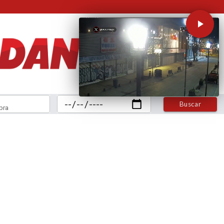
Buscar
bra