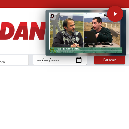
Buscar
bra