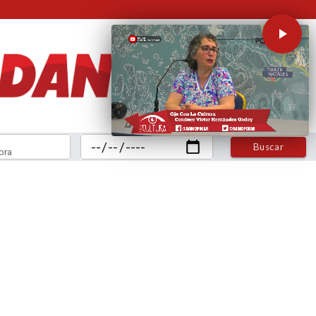
Buscar
bra