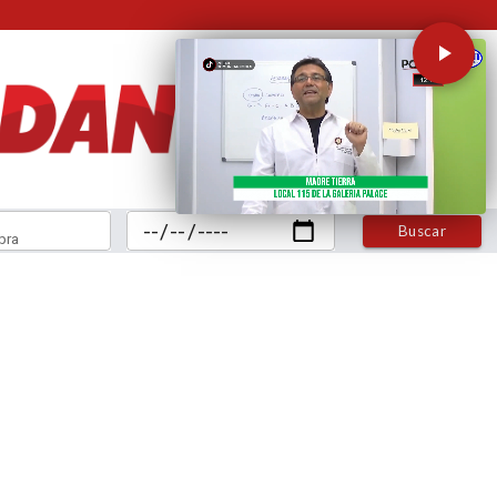
Buscar
bra