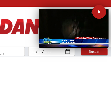
Buscar
bra