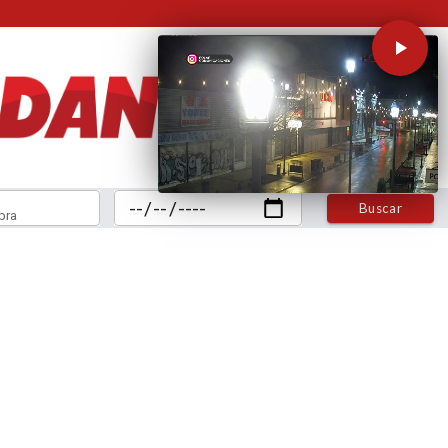
Buscar
bra