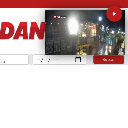
Buscar
bra