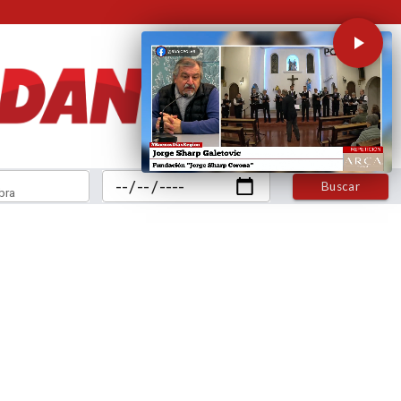
Buscar
bra