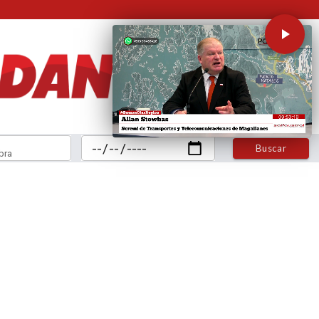
Buscar
bra