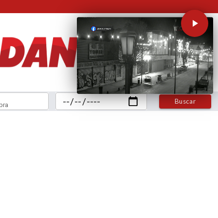
Buscar
bra